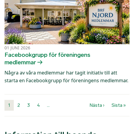
01 JUNI 2026
Facebookgrupp för föreningens
medlemmar
Några av våra medlemmar har tagit initiativ till att
starta en Facebookgrupp för föreningens medlemmar.
Paginering
Nästa sida
Sist
1
2
3
4
…
Nästa ›
Sista »